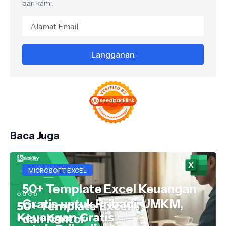
dari kami.
Baca Juga
MICROSOFT EXCEL
50+ Template Excel Keuangan
Gratis untuk Pribadi, UMKM,
dan Kantor