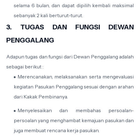
selama 6 bulan, dan dapat dipilih kembali maksimal
sebanyak 2 kali berturut-turut.
3. TUGAS DAN FUNGSI DEWAN
PENGGALANG
Adapun tugas dan fungsi dari Dewan Penggalang adalah
sebagai berikut :
Merencanakan, melaksanakan serta mengevaluasi
kegiatan Pasukan Penggalang sesuai dengan arahan
dari Kakak Pembinanya.
Menyelesaikan dan membahas persoalan-
persoalan yang menghambat kemajuan pasukan dan
juga membuat rencana kerja pasukan.