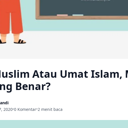
uslim Atau Umat Islam,
ng Benar?
wandi
, 2020
0 Komentar
2 menit baca
•
•