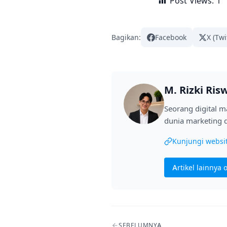
Post Views:
1
Bagikan:
Facebook
X (Twi
M. Rizki Ris
Seorang digital 
dunia marketing d
Kunjungi websi
Artikel lainnya 
Navigasi artikel
SEBELUMNYA