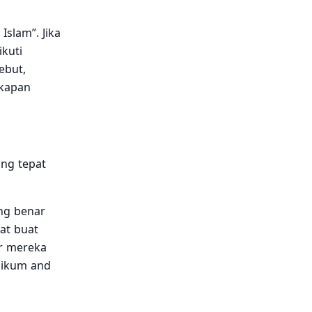
Islam”. Jika
kuti
ebut,
gkapan
ng tepat
ng benar
at buat
ar mereka
laikum and