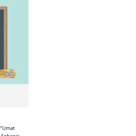
 “Umat