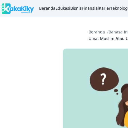
Beranda
Edukasi
Bisnis
Finansial
Karier
Teknolog
Beranda
Bahasa In
Umat Muslim Atau U