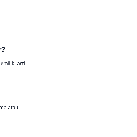
r?
miliki arti
ama atau