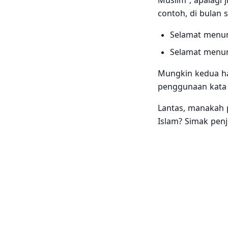
Muslim”, apalagi 
contoh, di bulan 
Selamat menun
Selamat menun
Mungkin kedua hal
penggunaan kata 
Lantas, manakah 
Islam? Simak penje