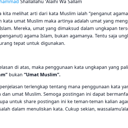
uhammad
Shallallahu ’Alaihi Wa Sallam
a kita melihat arti dari kata Muslim ialah “penganut agama 
 kata umat Muslim maka artinya adalah umat yang mengi
slam. Mereka, umat yang dimaksud dalam ungkapan ters
(penganut) agama Islam, bukan agamanya. Tentu saja un
kurang tepat untuk digunakan.
elasan di atas, maka penggunaan kata ungkapan yang pali
am”
bukan
“Umat Muslim”.
h penjelasan terlengkap tentang mana penggunaan kata ya
m dan umat Muslim. Semoga postingan ini dapat bermanfa
 lupa untuk share postingan ini ke teman-teman kalian ag
 salah dalam menuliskan kata. Cukup sekian, wassalamu’a