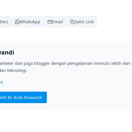
tter)
WhatsApp
Email
Salin Link
wandi
marketer dan juga blogger dengan pengalaman menulis lebih dari
an teknologi.
te
oleh M. Rizki Riswandi