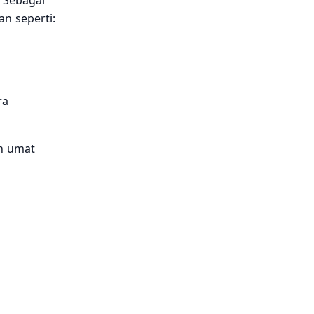
. Sebagai
n seperti:
ra
h umat