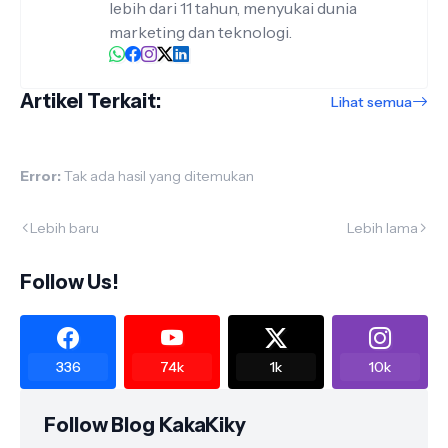
lebih dari 11 tahun, menyukai dunia
marketing dan teknologi.
Artikel Terkait:
Lihat semua
Error:
Tak ada hasil yang ditemukan
Lebih baru
Lebih lama
Follow Us!
336
74k
1k
10k
Follow Blog KakaKiky