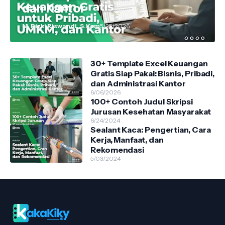
dan Kantor
M. Rizki Riswandi, S.Kom
5/25/2026
30+ Template Excel Keuangan
Gratis Siap Pakai: Bisnis, Pribadi,
dan Administrasi Kantor
6/06/2026
100+ Contoh Judul Skripsi
Jurusan Kesehatan Masyarakat
6/24/2024
Sealant Kaca: Pengertian, Cara
Kerja, Manfaat, dan
Rekomendasi
5/03/2024