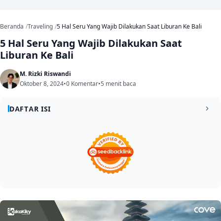
Beranda
Traveling
5 Hal Seru Yang Wajib Dilakukan Saat Liburan Ke Bali
5 Hal Seru Yang Wajib Dilakukan Saat
Liburan Ke Bali
M. Rizki Riswandi
Oktober 8, 2024
•
0 Komentar
•
5 menit baca
DAFTAR ISI
Kegiatan Seru Yang Wajib Dilakukan Saat Berlibur Ke
1
Bali
1. Menghabiskan waktu di pantai-pantai Bali yang
1.1
indah
2. Explore tempat bersejarah dan budaya Bali
1.2
3. Nikmati wisata kuliner khas Bali
1.3