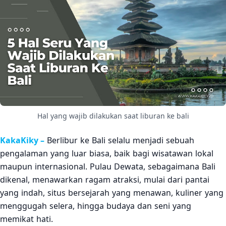
4. Berburu hasil kerajinan khas Bali
1.4
5. Pacu adrenalin dengan rafting di Sungai Ayung
1.5
dan Telaga Waja
Kesimpulan
2
Hal yang wajib dilakukan saat liburan ke bali
KakaKiky –
Berlibur ke Bali selalu menjadi sebuah
pengalaman yang luar biasa, baik bagi wisatawan lokal
maupun internasional. Pulau Dewata, sebagaimana Bali
dikenal, menawarkan ragam atraksi, mulai dari pantai
yang indah, situs bersejarah yang menawan, kuliner yang
menggugah selera, hingga budaya dan seni yang
memikat hati.