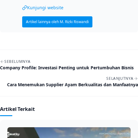
Kunjungi website
Artikel lainnya oleh M. Rizki Riswandi
Navigasi artikel
SEBELUMNYA
Company Profile: Investasi Penting untuk Pertumbuhan Bisnis
SELANJUTNYA
Cara Menemukan Supplier Ayam Berkualitas dan Manfaatnya
Artikel Terkait