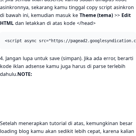
asinkronnya, sekarang kamu tinggal copy script asinkron
di bawah ini, kemudian masuk ke
Theme (tema)
>>
Edit
HTML
dan letakkan di atas kode
</head>
<script async src="https://pagead2.googlesyndication.c
4. Jangan lupa untuk save (simpan). Jika ada error, berarti
kode iklan adsense kamu juga harus di parse terlebih
dahulu.
NOTE:
Apakah trik di atas melanggar peraturan adsense? Tentu
saja tidak! Bahkan trik script asinkron ini merupakan
saran dari pihak Google Adsense sendiri seperti yang Iky
jelaskan di awal tadi.
Setelah menerapkan tutorial di atas, kemungkinan besar
loading blog kamu akan sedikit lebih cepat, karena kalian