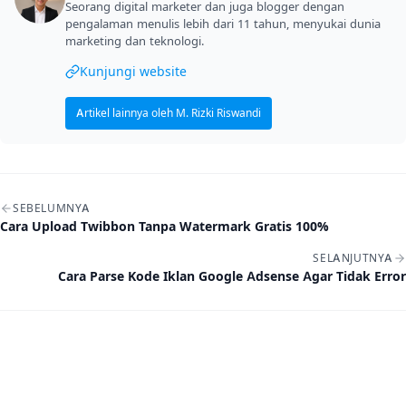
Seorang digital marketer dan juga blogger dengan
pengalaman menulis lebih dari 11 tahun, menyukai dunia
marketing dan teknologi.
Kunjungi website
Artikel lainnya oleh M. Rizki Riswandi
Navigasi artikel
SEBELUMNYA
Cara Upload Twibbon Tanpa Watermark Gratis 100%
SELANJUTNYA
Cara Parse Kode Iklan Google Adsense Agar Tidak Error