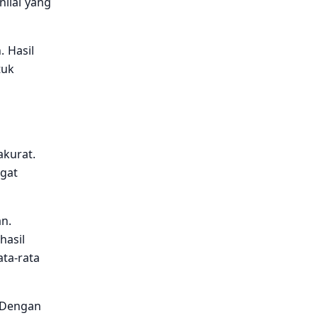
nilai yang
 Hasil
tuk
akurat.
ngat
n.
hasil
ta-rata
. Dengan