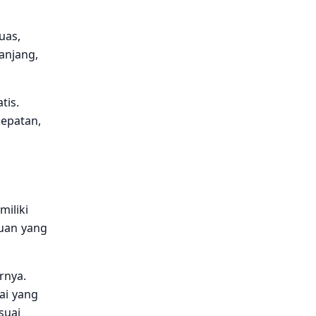
uas,
anjang,
tis.
cepatan,
iliki
tuan yang
rnya.
ai yang
suai