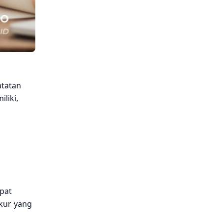
atatan
liki,
pat
ukur yang