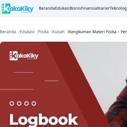
Beranda
Edukasi
Bisnis
Finansial
Karier
Teknolog
Beranda
Edukasi
Fisika
Kuliah
Rangkuman Materi Fisika – Pe