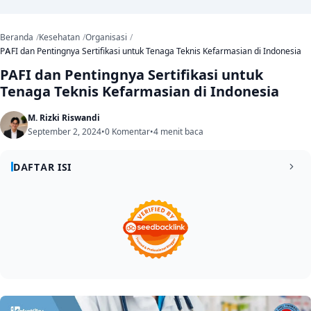
Beranda
Kesehatan
Organisasi
PAFI dan Pentingnya Sertifikasi untuk Tenaga Teknis Kefarmasian di Indonesia
PAFI dan Pentingnya Sertifikasi untuk
Tenaga Teknis Kefarmasian di Indonesia
M. Rizki Riswandi
September 2, 2024
•
0 Komentar
•
4 menit baca
DAFTAR ISI
Kenapa Sertifikasi Itu Penting?
1
Peran PAFI dalam Sertifikasi
2
Apa Manfaat Sertifikasi Bagi Tenaga Teknis
3
Kefarmasian?
Pengakuan Kompetensi
3.1