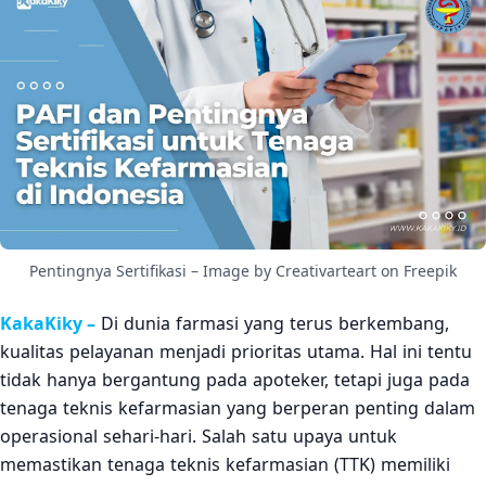
Meningkatkan Peluang Karier
3.2
Legalitas Profesi
3.3
Meningkatkan Pengetahuan dan Keterampilan
3.4
Bagaimana Cara Mendapatkan Sertifikasi?
4
Sertifikasi: Investasi untuk Masa Depan
5
Pentingnya Sertifikasi – Image by Creativarteart on Freepik
KakaKiky –
Di dunia farmasi yang terus berkembang,
kualitas pelayanan menjadi prioritas utama. Hal ini tentu
tidak hanya bergantung pada apoteker, tetapi juga pada
tenaga teknis kefarmasian yang berperan penting dalam
operasional sehari-hari. Salah satu upaya untuk
memastikan tenaga teknis kefarmasian (TTK) memiliki