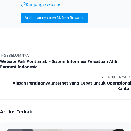
Kunjungi website
Artikel lainnya oleh M. Rizki Riswandi
Navigasi artikel
SEBELUMNYA
Website Pafi Pontianak – Sistem Informasi Persatuan Ahli
Parmasi Indonesia
SELANJUTNYA
Alasan Pentingnya Internet yang Cepat untuk Operasional
Kantor
Artikel Terkait