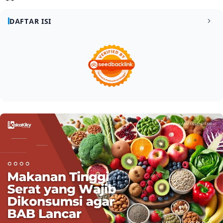
DAFTAR ISI
Kenapa Serat Penting untuk BAB Lancar?
1
Makanan Tinggi Serat yang Wajib Kamu Coba
2
1. Buah-Buahan Segar
2.1
2. Sayuran Hijau
2.2
4. Karbohidrat Kompleks
2.3
Tips Agar Pencernaan Makin Lancar
3
1. Minum Air yang Cukup
3.1
2. Bergerak Aktif
3.2
3. Konsumsi Probiotik
3.3
4. Hindari Junk Food
3.4