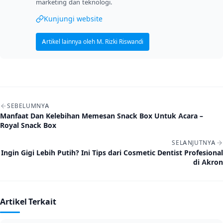
marketing dan teknologi.
Kunjungi website
Artikel lainnya oleh M. Rizki Riswandi
Navigasi artikel
SEBELUMNYA
Manfaat Dan Kelebihan Memesan Snack Box Untuk Acara –
Royal Snack Box
SELANJUTNYA
Ingin Gigi Lebih Putih? Ini Tips dari Cosmetic Dentist Profesional
di Akron
Artikel Terkait