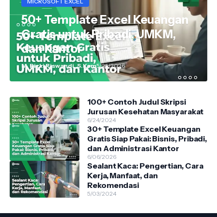
MICROSOFT EXCEL
50+ Template Excel Keuangan
Gratis untuk Pribadi, UMKM,
dan Kantor
M. Rizki Riswandi, S.Kom
5/25/2026
100+ Contoh Judul Skripsi
Jurusan Kesehatan Masyarakat
6/24/2024
30+ Template Excel Keuangan
Gratis Siap Pakai: Bisnis, Pribadi,
dan Administrasi Kantor
6/06/2026
Sealant Kaca: Pengertian, Cara
Kerja, Manfaat, dan
Rekomendasi
5/03/2024