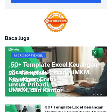
Baca Juga
MICROSOFT EXCEL
50+ Template Excel Keuangan
Gratis untuk Pribadi, UMKM,
dan Kantor
M. Rizki Riswandi, S.Kom
5/25/2026
30+ Template Excel Keuangan