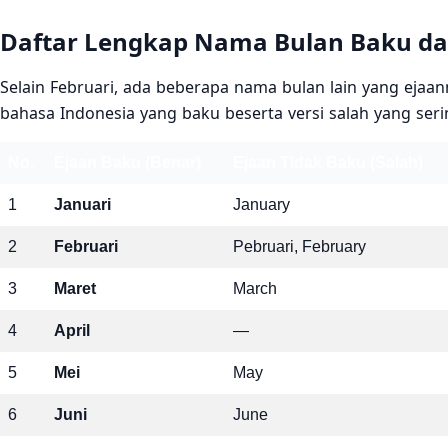
Daftar Lengkap Nama Bulan Baku da
Selain Februari, ada beberapa nama bulan lain yang ejaan
bahasa Indonesia yang baku beserta versi salah yang seri
No.
Ejaan Baku (Benar)
Ejaan Tidak Baku (Salah)
1
Januari
January
2
Februari
Pebruari, February
3
Maret
March
4
April
—
5
Mei
May
6
Juni
June