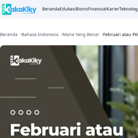
Beranda
Edukasi
Bisnis
Finansial
Karier
Teknolog
Beranda
Bahasa Indonesia
Mana Yang Benar
Februari atau P