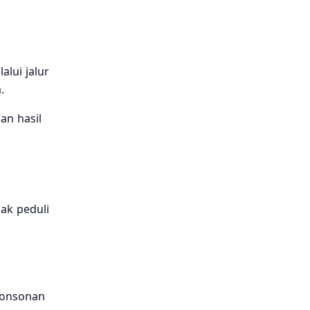
lui jalur
.
n hasil
ak peduli
konsonan