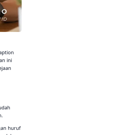
aption
an ini
ejaan
sudah
n.
an huruf