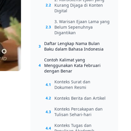
Kurang Dijaga di Konten
2.2
Digital
3. Warisan Ejaan Lama yang
Belum Sepenuhnya
2.3
Digantikan
Daftar Lengkap Nama Bulan
3
Baku dalam Bahasa Indonesia
Contoh Kalimat yang
Menggunakan Kata Februari
4
dengan Benar
Konteks Surat dan
4.1
Dokumen Resmi
Konteks Berita dan Artikel
4.2
Konteks Percakapan dan
4.3
Tulisan Sehari-hari
Konteks Tugas dan
4.4
Penulisan Akademik