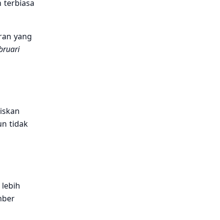
h terbiasa
aran yang
bruari
liskan
un tidak
lebih
mber