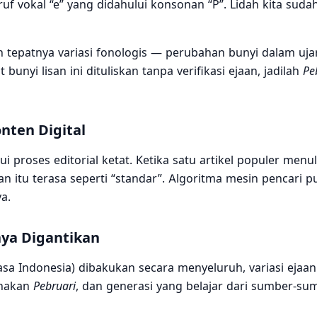
ruf vokal “e” yang didahului konsonan “P”. Lidah kita suda
h tepatnya variasi fonologis — perubahan bunyi dalam uj
unyi lisan ini dituliskan tanpa verifikasi ejaan, jadilah
Pe
onten Digital
lui proses editorial ketat. Ketika satu artikel populer menu
an itu terasa seperti “standar”. Algoritma mesin pencari p
a.
ya Digantikan
Indonesia) dibakukan secara menyeluruh, variasi ejaan 
unakan
Pebruari
, dan generasi yang belajar dari sumber-su