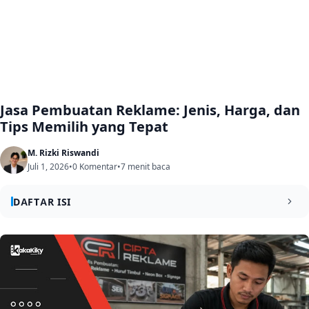
Jasa Pembuatan Reklame: Jenis, Harga, dan
Tips Memilih yang Tepat
M. Rizki Riswandi
Juli 1, 2026
•
0 Komentar
•
7 menit baca
DAFTAR ISI
Jenis-Jenis Reklame yang Paling Banyak Digunakan
1
Bisnis di Indonesia
Huruf Timbul — Kesan Premium yang Langsung
1.1
Terasa