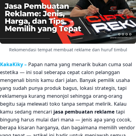
Neon Box — Terang Siang dan Malam, Cocok untuk
1.2
Ruko
Signboard — Pilihan Kokoh untuk Fasad Toko dan
1.3
Gedung
Neon Flex — Estetik, Modern, dan Instagramable
1.4
Pylon Sign dan Billboard — Untuk Visibilitas Skala
Rekomendasi tempat membuat reklame dan huruf timbul
1.5
Besar
KakaKiky –
Papan nama yang menarik bukan cuma soal
Kisaran Harga Jasa Pembuatan Reklame Berdasarkan
2
Jenisnya
estetika — ini soal seberapa cepat calon pelanggan
mengenali bisnis kamu dari jalan. Banyak pemilik usaha
Tips Memilih Jasa Pembuatan Reklame yang Tepat dan
3
yang sudah punya produk bagus, lokasi strategis, tapi
Tidak Rugi
reklamenya kurang menonjol sehingga orang-orang
Material Reklame yang Wajib Kamu Ketahui Sebelum
4
begitu saja melewati toko tanpa sempat melirik. Kalau
Memesan
kamu sedang mencari
jasa pembuatan reklame
tapi
Rekomendasi Jasa Reklame Terpercaya di Area
bingung harus mulai dari mana — jenis apa yang cocok,
5
Jabodetabek
berapa kisaran harganya, dan bagaimana memilih vendor
Kesimpulan
6
yang tepat — artikel ini hadir untuk menjawab semua