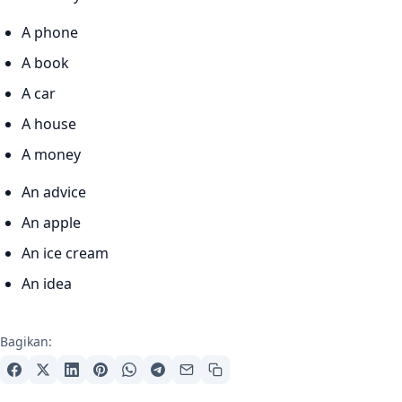
A phone
A book
A car
A house
A money
An advice
An apple
An ice cream
An idea
Bagikan: