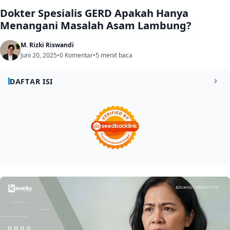
Dokter Spesialis GERD Apakah Hanya
Menangani Masalah Asam Lambung?
M. Rizki Riswandi
Juni 20, 2025
•
0 Komentar
•
5 menit baca
DAFTAR ISI
Fungsi dan Cara Kerja Asam Lambung
1
Hubungan Cairan Asam Lambung dengan GERD
2
Faktor Pemicu GERD
3
Tugas dari Dokter Spesialis GERD
4
Kesimpulan
5