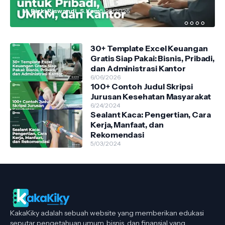
M. Rizki Riswandi, S.Kom
5/25/2026
30+ Template Excel Keuangan
Gratis Siap Pakai: Bisnis, Pribadi,
dan Administrasi Kantor
6/06/2026
100+ Contoh Judul Skripsi
Jurusan Kesehatan Masyarakat
6/24/2024
Sealant Kaca: Pengertian, Cara
Kerja, Manfaat, dan
Rekomendasi
5/03/2024
KakaKiky adalah sebuah website yang memberikan edukasi
seputar pengetahuan umum, bisnis, dan finansial yang