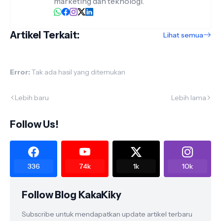
marketing dan teknologi.
Artikel Terkait:
Lihat semua
Error:
Tak ada hasil yang ditemukan
Lebih baru
Lebih lama
Follow Us!
336
74k
1k
10k
Follow Blog KakaKiky
Subscribe untuk mendapatkan update artikel terbaru